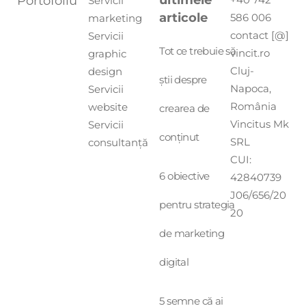
Portofoliu
Servicii
articole
586 006
marketing
contact [@]
Servicii
Tot ce trebuie să
vincit.ro
graphic
Cluj-
design
știi despre
Napoca,
Servicii
România
website
crearea de
Vincitus Mk
Servicii
conținut
SRL
consultanță
CUI:
6 obiective
42840739
J06/656/20
pentru strategia
20
de marketing
digital
5 semne că ai