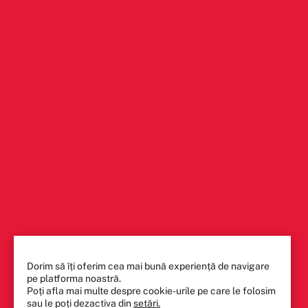
Dorim să îți oferim cea mai bună experiență de navigare
pe platforma noastră.
Poți afla mai multe despre cookie-urile pe care le folosim
sau le poți dezactiva din
setări.