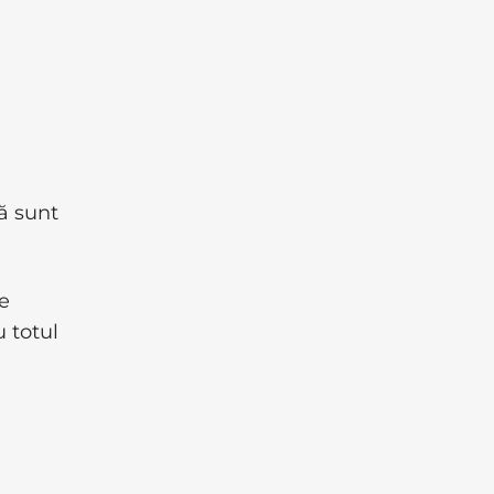
ă sunt
e
u totul