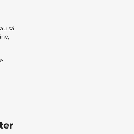
mau să
ine,
te
ter