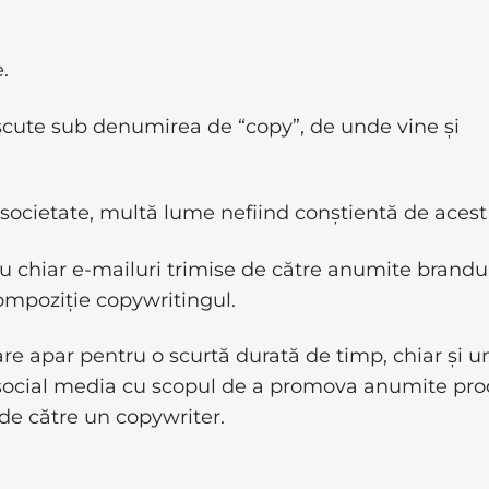
.
scute sub denumirea de “copy”, de unde vine și
 societate, multă lume nefiind conștientă de acest 
au chiar e-mailuri trimise de către anumite brandu
compoziție copywritingul.
are apar pentru o scurtă durată de timp, chiar și u
e social media cu scopul de a promova anumite pro
e de către un copywriter.