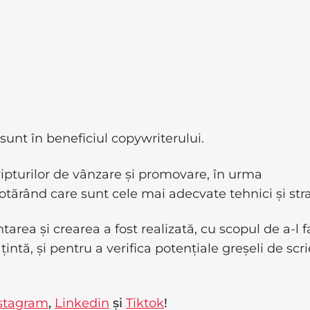
sunt în beneficiul copywriterului.
cripturilor de vânzare și promovare, în urma
tărând care sunt cele mai adecvate tehnici și stra
ea și crearea a fost realizată, cu scopul de a-l f
țintă, și pentru a verifica potențiale greșeli de scr
stagram
,
Linkedin
și
Tiktok
!