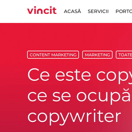
Skip
to
ACASĂ
SERVICII
PORTO
content
CONTENT MARKETING
‎
MARKETING
‎
TOATE
Ce este cop
ce se ocupă
copywriter