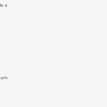
de a
e om