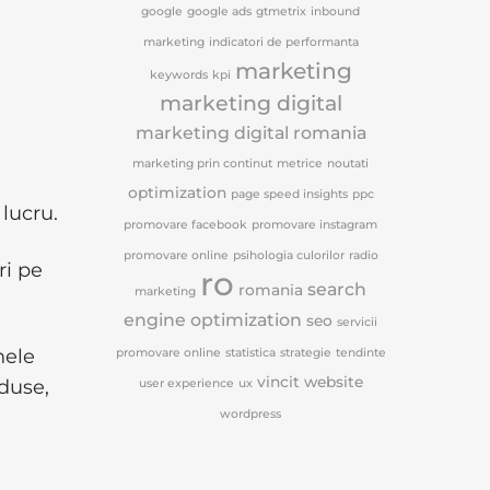
google
google ads
gtmetrix
inbound
marketing
indicatori de performanta
marketing
keywords
kpi
marketing digital
marketing digital romania
marketing prin continut
metrice
noutati
optimization
page speed insights
ppc
lucru.
promovare facebook
promovare instagram
promovare online
psihologia culorilor
radio
ri pe
ro
search
romania
marketing
engine optimization
seo
servicii
nele
promovare online
statistica
strategie
tendinte
vincit
website
duse,
user experience
ux
wordpress