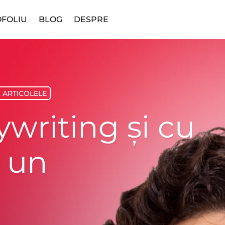
FOLIU
BLOG
DESPRE
 ARTICOLELE
ywriting și cu
 un