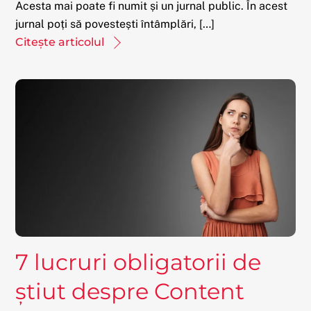
Acesta mai poate fi numit și un jurnal public. În acest
jurnal poți să povestești întâmplări, […]
Citește articolul
7 lucruri obligatorii de
știut despre Content