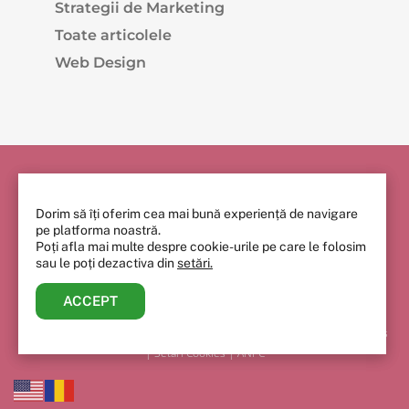
Strategii de Marketing
Toate articolele
Web Design
Back
To
Top
Dorim să îți oferim cea mai bună experiență de navigare
pe platforma noastră.
Poți afla mai multe despre cookie-urile pe care le folosim
sau le poți dezactiva din
setări.
ACCEPT
© Vincit.Ro 2020 - 2023
Toate drepturile rezervate |
Politica de confidențialitate
|
Politica Cookies
| Setări Cookies |
ANPC