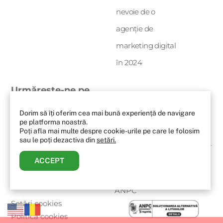
nevoie de o
agenție de
marketing digital
în 2024
Urmărește-ne pe
social media
Dorim să îți oferim cea mai bună experiență de navigare
pe platforma noastră.
Icon
Poți afla mai multe despre cookie-urile pe care le folosim
sau le poți dezactiva din
setări.
label
ACCEPT
© 2020 – 2025 VINCIT.RO
Politica de
Toate drepturile rezervate
confidențialitate
ANPC
Setări cookies
Politica cookies