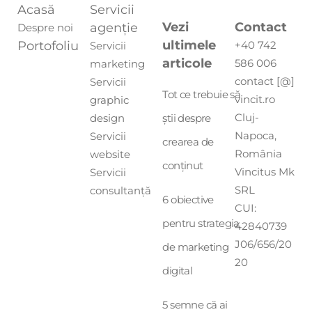
Acasă
Servicii
Vezi
Contact
agenție
Despre noi
ultimele
Portofoliu
+40 742
Servicii
articole
586 006
marketing
contact [@]
Servicii
Tot ce trebuie să
vincit.ro
graphic
Cluj-
design
știi despre
Napoca,
Servicii
crearea de
România
website
conținut
Vincitus Mk
Servicii
SRL
consultanță
6 obiective
CUI:
pentru strategia
42840739
J06/656/20
de marketing
20
digital
5 semne că ai