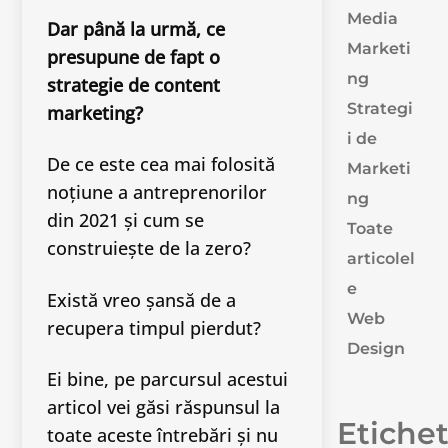
Media
Dar până la urmă, ce
Marketi
presupune de fapt o
ng
strategie de content
Strategi
marketing?
i de
De ce este cea mai folosită
Marketi
noțiune a antreprenorilor
ng
din 2021 și cum se
Toate
construiește de la zero?
articolel
e
Există vreo șansă de a
Web
recupera timpul pierdut?
Design
Ei bine, pe parcursul acestui
articol vei găsi răspunsul la
Etiche
toate aceste întrebări și nu