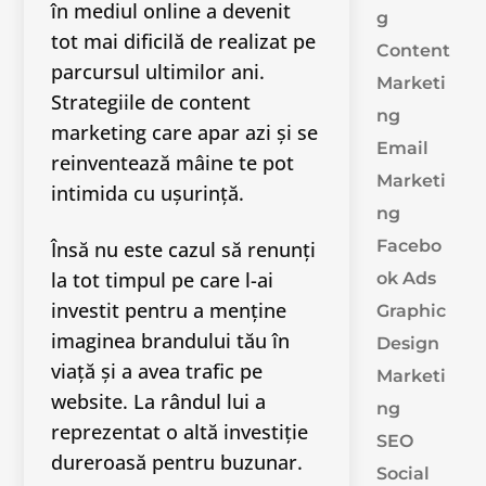
în mediul online a devenit
g
tot mai dificilă de realizat pe
Content
parcursul ultimilor ani.
Marketi
Strategiile de content
ng
marketing care apar azi și se
Email
reinventează mâine te pot
Marketi
intimida cu ușurință.
ng
Facebo
Însă nu este cazul să renunți
la tot timpul pe care l-ai
ok Ads
investit pentru a menține
Graphic
imaginea brandului tău în
Design
viață și a avea trafic pe
Marketi
website. La rândul lui a
ng
reprezentat o altă investiție
SEO
dureroasă pentru buzunar.
Social