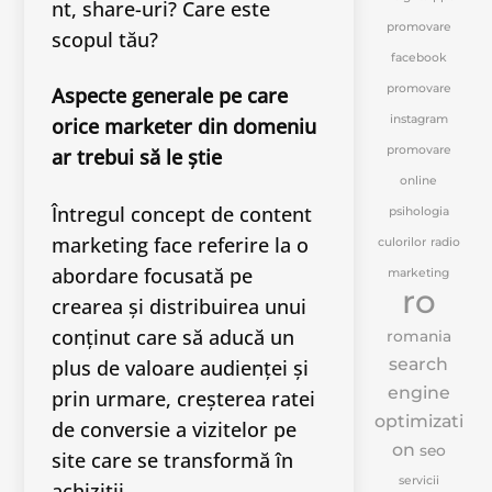
nt, share-uri? Care este
promovare
scopul tău?
facebook
promovare
Aspecte generale pe care
instagram
orice
marketer
din domeniu
promovare
ar trebui să le știe
online
Întregul concept de content
psihologia
marketing face referire la o
culorilor
radio
abordare focusată pe
marketing
ro
crearea și distribuirea unui
conținut care să aducă un
romania
search
plus de valoare audienței și
engine
prin urmare, creșterea ratei
optimizati
de conversie a vizitelor pe
on
seo
site care se transformă în
servicii
achiziții.