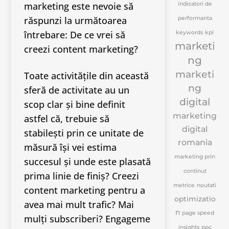
marketing este nevoie să
indicatori de
răspunzi la următoarea
performanta
întrebare: De ce vrei să
keywords
kpi
marketi
creezi content marketing?
ng
marketi
Toate activitățile din această
ng
sferă de activitate au un
digital
scop clar și bine definit
marketing
astfel că, trebuie să
digital
stabilești prin ce unitate de
romania
măsură își vei estima
marketing prin
succesul și unde este plasată
continut
prima linie de finiș? Creezi
metrice
noutati
content marketing pentru a
optimizatio
avea mai mult trafic? Mai
n
page speed
mulți subscriberi? Engageme
insights
ppc