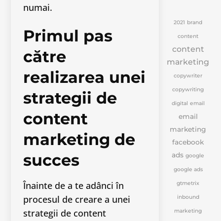
numai.
2021
brand
Primul pas
content
content
către
marketing
realizarea unei
copywriter
copywriting
strategii de
digital
email
content
email
marketing
marketing
de
facebook
succes
ads
google
google ads
Înainte de a te adânci în
gtmetrix
procesul de creare a unei
inbound
strategii de content
marketing