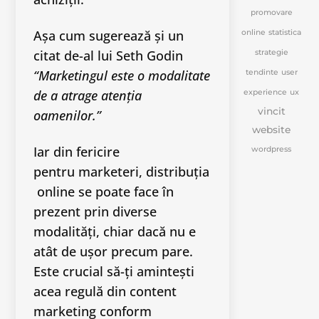
promovare
Așa cum sugerează și un
online
statistica
citat de-al lui Seth Godin
strategie
“Marketingul este o modalitate
tendinte
user
de a atrage atenția
experience
ux
vincit
oamenilor.”
website
Iar din fericire
wordpress
pentru marketeri, distribuția
online se poate face în
prezent prin diverse
modalități, chiar dacă nu e
atât de ușor precum pare.
Este crucial să-ți amintești
acea regulă din content
marketing conform